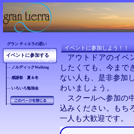
グラン ティエラの思い
イベントに参加しよう！！
イベントに参加する
アウトドアのイベン
したくても、今まで
―
ノルディックWalking
ない人も、是非参加
―
感謝祭 夏＆冬
わいましょう。
―
いろいろ勉強会
スクールへ参加の中
―
込みください。もち
一人も大歓迎です。